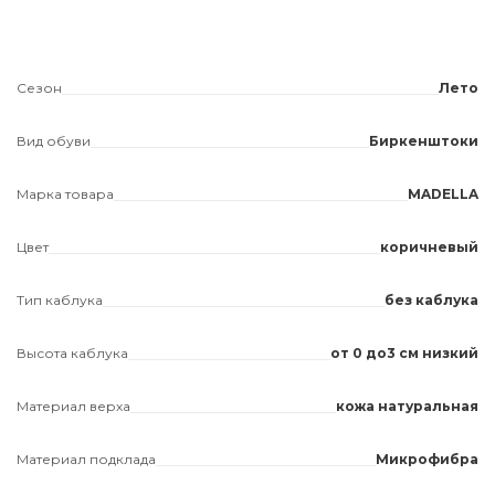
Сезон
Лето
Вид обуви
Биркенштоки
Марка товара
MADELLA
Цвет
коричневый
Тип каблука
без каблука
Высота каблука
от 0 до3 см низкий
Материал верха
кожа натуральная
Материал подклада
Микрофибра