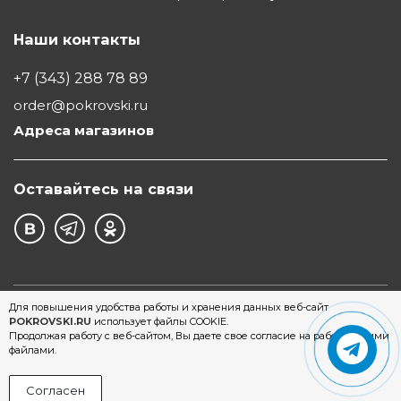
Наши контакты
+7 (343) 288 78 89
order@pokrovski.ru
Адреса магазинов
Оставайтесь на связи
©1997 - 2026 Обувной Дом "Покровский" - сеть
Для повышения удобства работы и хранения данных веб-сайт
POKROVSKI.RU
использует файлы COOKIE.
магазинов обуви в Екатеринбурге
Продолжая работу с веб-сайтом, Вы даете свое согласие на работу с этими
файлами.
Согласен