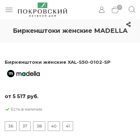
0
Биркенштоки женские MADELLA
Биркенштоки женские XAL-S50-0102-SP
от
5 517 руб.
Есть в наличии
36
37
38
40
41