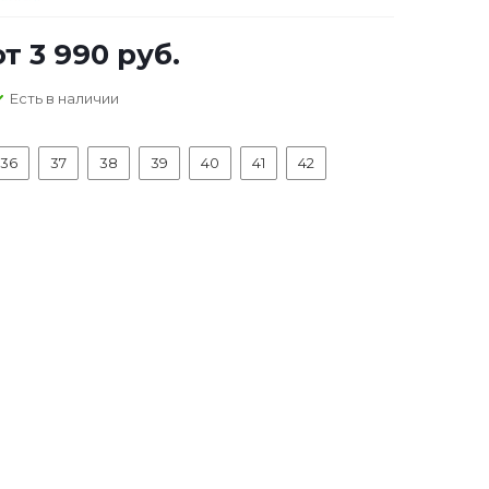
от
3 990 руб.
Есть в наличии
36
37
38
39
40
41
42