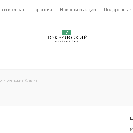
а и возврат
Гарантия
Новости и акции
Подарочные 
о
-
женские K.lasiya
Ш