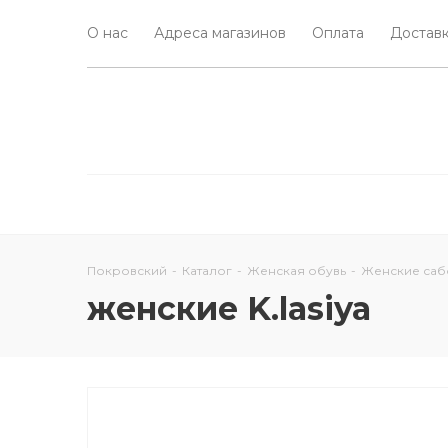
О нас
Адреса магазинов
Оплата
Доставк
Покровский
-
Каталог
-
Женская обувь
-
Женские саб
женские K.lasiya