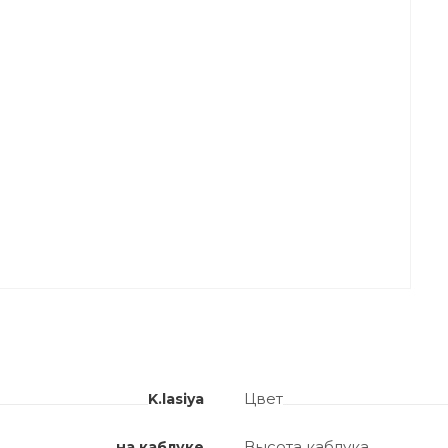
Цвет
K.lasiya
Высота каблука
на каблуке