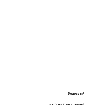
бежевый
от 0 до3 см низкий