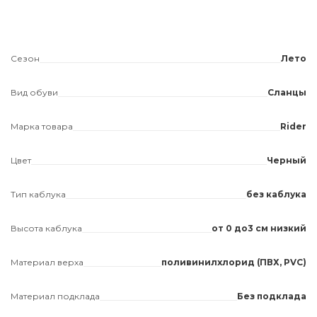
Сезон
Лето
Вид обуви
Сланцы
Марка товара
Rider
Цвет
Черный
Тип каблука
без каблука
Высота каблука
от 0 до3 см низкий
Материал верха
поливинилхлорид (ПВХ, PVC)
Материал подклада
Без подклада