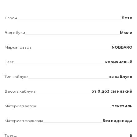
Сезон
Лето
Вид обуви
Мюли
Марка товара
NOBBARO
Цвет
коричневый
Тип каблука
на каблуке
Высота каблука
от 0 до3 см низкий
Материал верха
текстиль
Материал подклада
Без подклада
Тренд
Б