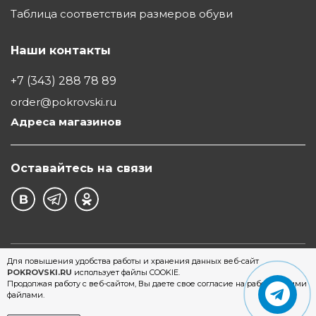
Таблица соответствия размеров обуви
Наши контакты
+7 (343) 288 78 89
order@pokrovski.ru
Адреса магазинов
Оставайтесь на связи
©1997 - 2026 Обувной Дом "Покровский" - сеть
Для повышения удобства работы и хранения данных веб-сайт
POKROVSKI.RU
использует файлы COOKIE.
магазинов обуви в Екатеринбурге
Продолжая работу с веб-сайтом, Вы даете свое согласие на работу с этими
файлами.