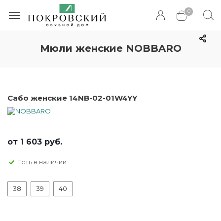
0
Мюли женские NOBBARO
Сабо женские 14NB-02-01W4YY
от
1 603 руб.
Есть в наличии
38
39
40