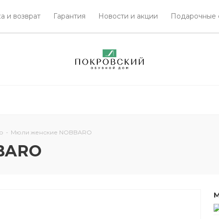
а и возврат
Гарантия
Новости и акции
Подарочные 
о
-
Мюли женские NOBBARO
BARO
М