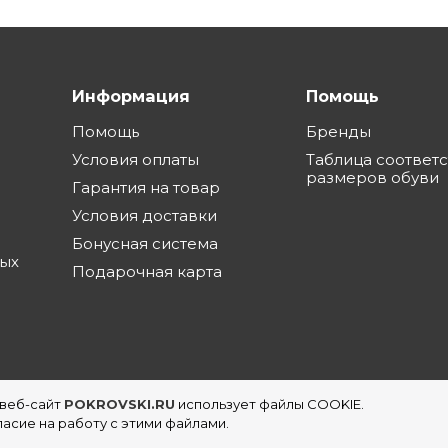
Информация
Помощь
Помощь
Бренды
Условия оплаты
Таблица соответ
размеров обуви
Гарантия на товар
Условия доставки
Бонусная система
ных
Подарочная карта
 веб-сайт
POKROVSKI.RU
использует файлы COOKIE.
еть магазинов обуви в Екатеринбурге
асие на работу с этими файлами.