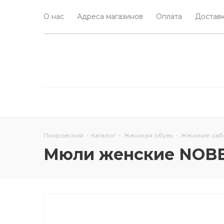
О нас
Адреса магазинов
Оплата
Доставк
Покровский
-
Каталог
-
Женская обувь
-
Женские саб
Мюли женские NOB