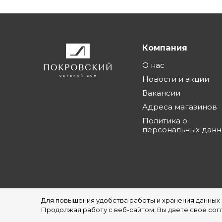
Компания
О нас
Новости и акции
Вакансии
Адреса магазинов
Политика о
персональных дан
Для повышения удобства работы и хранения данных
©1997 - 2026 Обувной Дом "Покровский" - с
Продолжая работу с веб-сайтом, Вы даете свое согл