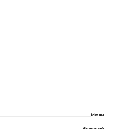
Мюли
бежевый