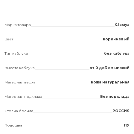
Марка товара
K.lasiya
Цвет
коричневый
Тип каблука
без каблука
Высота каблука
от 0 до3 см низкий
Материал верха
кожа натуральная
Материал подклада
Без подклада
Страна бренда
РОССИЯ
Подошва
ПУ