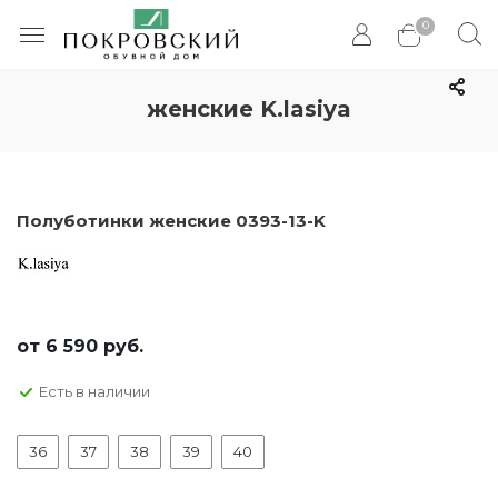
0
женские K.lasiya
Полуботинки женские 0393-13-K
от
6 590 руб.
Есть в наличии
36
37
38
39
40