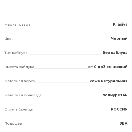
Марка товара
K.lasiya
Цвет
Черный
Тип каблука
без каблука
Высота каблука
от 0 до3 см низкий
Материал верха
кожа натуральная
Материал подклада
полиуретан
Страна бренда
РОССИЯ
Подошва
ЭВА