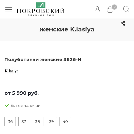
0
женские K.lasiya
Полуботинки женские 3626-H
от
5 990 руб.
Есть в наличии
36
37
38
39
40