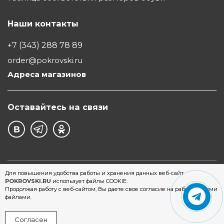
Наши контакты
+7 (343) 288 78 89
order@pokrovski.ru
Адреса магазинов
Оставайтесь на связи
©1997 - 2026 Обувной Дом "Покровский" - сеть
Для повышения удобства работы и хранения данных веб-сайт
POKROVSKI.RU
использует файлы COOKIE.
магазинов обуви в Екатеринбурге
Продолжая работу с веб-сайтом, Вы даете свое согласие на работу с этими
файлами.
Согласен