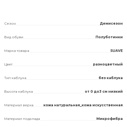
Сезон
Демисезон
Вид обуви
Полуботинки
Марка товара
SUAVE
Цвет
разноцветный
Тип каблука
без каблука
Высота каблука
от 0 до3 см низкий
Материал верха
кожа натуральная_кожа искусственная
Материал подклада
Микрофибра