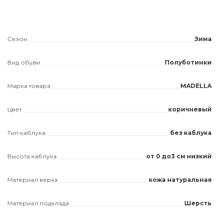
Сезон
Зима
Вид обуви
Полуботинки
Марка товара
MADELLA
Цвет
коричневый
Тип каблука
без каблука
Высота каблука
от 0 до3 см низкий
Материал верха
кожа натуральная
Материал подклада
Шерсть