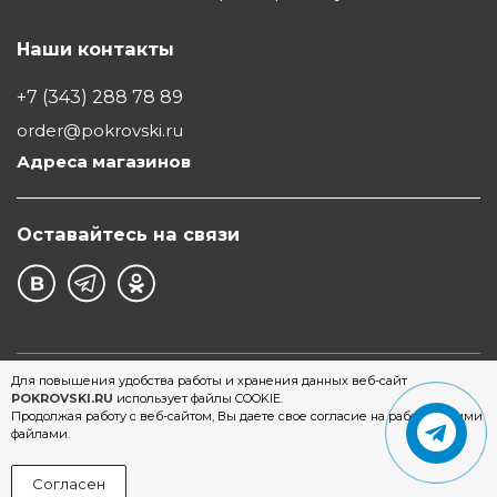
Наши контакты
+7 (343) 288 78 89
order@pokrovski.ru
Адреса магазинов
Оставайтесь на связи
©1997 - 2026 Обувной Дом "Покровский" - сеть
Для повышения удобства работы и хранения данных веб-сайт
POKROVSKI.RU
использует файлы COOKIE.
магазинов обуви в Екатеринбурге
Продолжая работу с веб-сайтом, Вы даете свое согласие на работу с этими
файлами.
Согласен