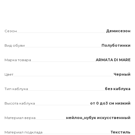
Сезон
Демисезон
Вид обуви
Полуботинки
Марка товара
ARMATA DI MARE
Цвет
Черный
Тип каблука
без каблука
Высота каблука
от 0 до3 см низкий
Материал верха
нейлон_нубук искусственный
Материал подклада
Текстиль