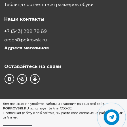
Таблица соответствия размеров обуви
Наши контакты
+7 (343) 288 78 89
order@pokrovski.ru
Адреса магазинов
Оставайтесь на связи
©1997 - 2026 Обувной Дом "Покровский" - сеть
Для повышения удобства работы и хранения данных веб-сайт
POKROVSKI.RU
использует файлы COOKIE.
магазинов обуви в Екатеринбурге
Продолжая работу с веб-сайтом, Вы даете свое согласие на работу с этими
файлами.