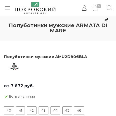
0
Полуботинки мужские ARMATA DI
MARE
Полуботинки мужские AMU2D806BLA
от
7 672 руб.
Есть в наличии
40
41
42
43
44
45
46