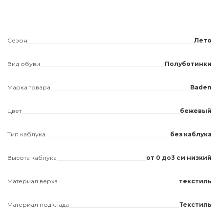
Сезон
Лето
Вид обуви
Полуботинки
Марка товара
Baden
Цвет
бежевый
Тип каблука
без каблука
Высота каблука
от 0 до3 см низкий
Материал верха
текстиль
Материал подклада
Текстиль