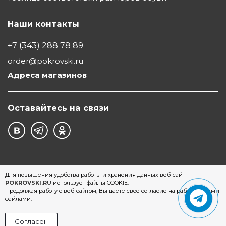
Наши контакты
+7 (343) 288 78 89
order@pokrovski.ru
Адреса магазинов
Оставайтесь на связи
©1997 - 2026 Обувной Дом "Покровский" - сеть
Для повышения удобства работы и хранения данных веб-сайт
POKROVSKI.RU
использует файлы COOKIE.
магазинов обуви в Екатеринбурге
Продолжая работу с веб-сайтом, Вы даете свое согласие на работу с этими
файлами.
Согласен