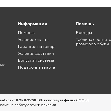
Информация
Помощь
Помощь
Бренды
Условия оплаты
Таблица соответ
размеров обуви
Гарантия на товар
Условия доставки
Бонусная система
ных
Подарочная карта
 веб-сайт
POKROVSKI.RU
использует файлы COOKIE.
еть магазинов обуви в Екатеринбурге
асие на работу с этими файлами.