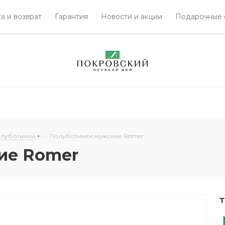
а и возврат
Гарантия
Новости и акции
Подарочные 
олуботинки
-
Полуботинки мужские Romer
ие Romer
Т