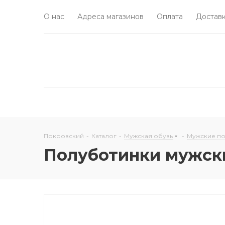
О нас
Адреса магазинов
Оплата
Доставк
Покровский
-
Каталог
-
Мужская обувь
-
Мужские п
Полуботинки мужск