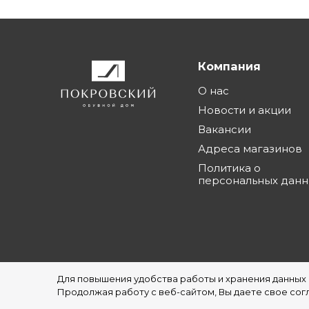
Компания
О нас
Новости и акции
Вакансии
Адреса магазинов
Политика о
персональных дан
Для повышения удобства работы и хранения данных
©1997 - 2026 Обувной Дом "Покровский" - с
Продолжая работу с веб-сайтом, Вы даете свое согл