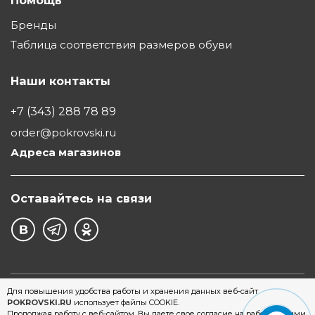
Помощь
Бренды
Таблица соответствия размеров обуви
Наши контакты
+7 (343) 288 78 89
order@pokrovski.ru
Адреса магазинов
Оставайтесь на связи
©1997 - 2026 Обувной Дом "Покровский" - сеть
Для повышения удобства работы и хранения данных веб-сайт
POKROVSKI.RU
использует файлы COOKIE.
магазинов обуви в Екатеринбурге
Продолжая работу с веб-сайтом, Вы даете свое согласие на работу с этими