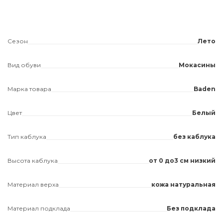
Сезон
Лето
Вид обуви
Мокасины
Марка товара
Baden
Цвет
Белый
Тип каблука
без каблука
Высота каблука
от 0 до3 см низкий
Материал верха
кожа натуральная
Материал подклада
Без подклада