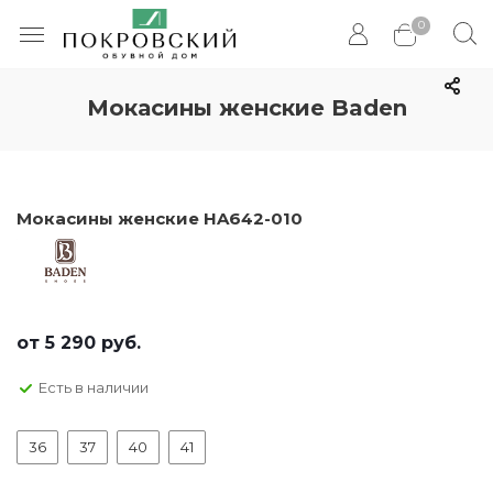
0
Мокасины женские Baden
Мокасины женские HA642-010
от
5 290 руб.
Есть в наличии
36
37
40
41