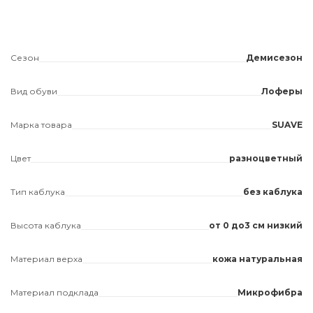
Сезон
Демисезон
Вид обуви
Лоферы
Марка товара
SUAVE
Цвет
разноцветный
Тип каблука
без каблука
Высота каблука
от 0 до3 см низкий
Материал верха
кожа натуральная
Материал подклада
Микрофибра