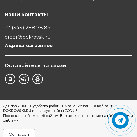
Наши контакты
+7 (343) 288 78 89
order@pokrovski.ru
Адреса магазинов
Оставайтесь на связи
©1997 - 2026 Обувной Дом "Покровский" - сеть
Для повышения удобства работы и хранения данных веб-сайт
POKROVSKI.RU
использует файлы COOKIE.
магазинов обуви в Екатеринбурге
Продолжая работу с веб-сайтом, Вы даете свое согласие на работу с этими
файлами.
Согласен