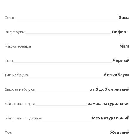
Сезон
Зима
Вид обуви
Лоферы
Марка товара
Mara
Цвет
Черный
Тип каблука
без каблука
Высота каблука
от 0 до3 см низкий
Материал верха
замша натуральная
Материал подклада
Мех натуральный
Пол
Женский