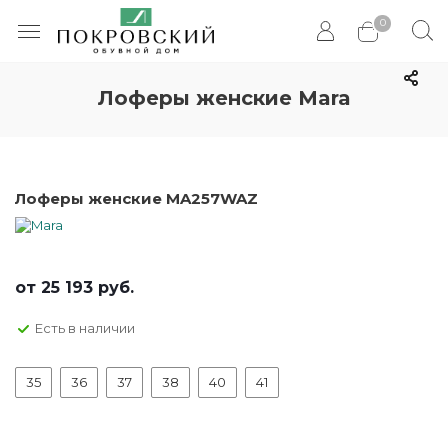
0
Лоферы женские Mara
Лоферы женские MA257WAZ
от
25 193 руб.
Есть в наличии
35
36
37
38
40
41