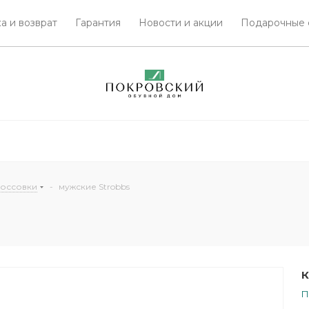
а и возврат
Гарантия
Новости и акции
Подарочные 
россовки
-
мужские Strobbs
К
П