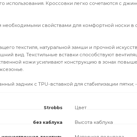
о использования. Кроссовки легко сочетаются с джинс
и необходимыми свойствами для комфортной носки в 
его текстиля, натуральной замши и прочной искусств
ешний вид. Текстильные вставки способствуют вентиля
сственной кожи усиливают конструкцию в зонах повыше
жсезонье.
нный задник с TPU-вставкой для стабилизации пятки;
Цвет
Strobbs
Высота каблука
без каблука
Материал подклада