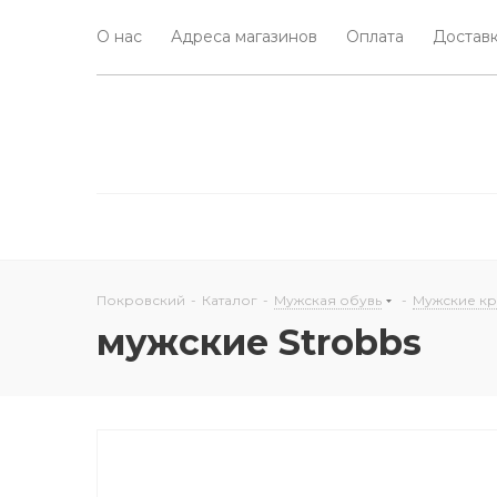
О нас
Адреса магазинов
Оплата
Доставк
Покровский
-
Каталог
-
Мужская обувь
-
Мужские к
мужские Strobbs