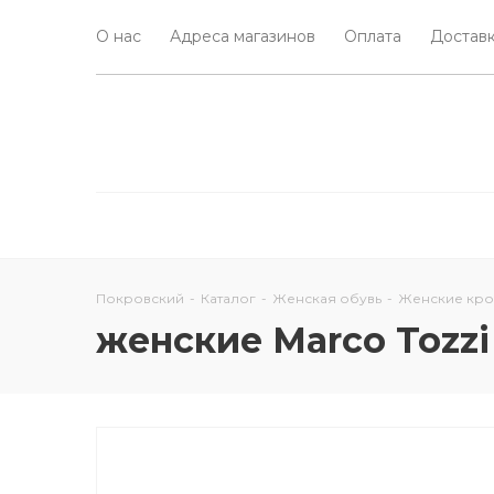
О нас
Адреса магазинов
Оплата
Доставк
Покровский
-
Каталог
-
Женская обувь
-
Женские кро
женские Marco Tozzi