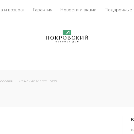
а и возврат
Гарантия
Новости и акции
Подарочные 
ссовки
-
женские Marco Tozzi
К