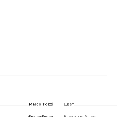
Цвет
Marco Tozzi
Высота каблука
без каблука