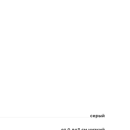
серый
от 0 до3 см низкий