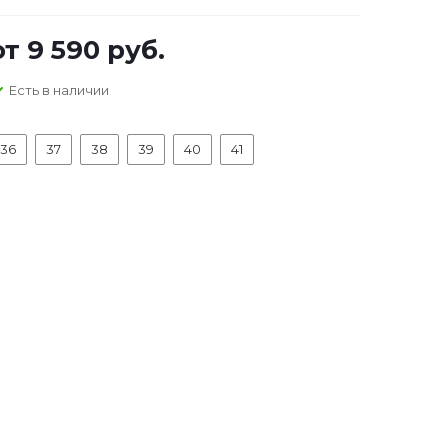
от
9 590 руб.
Есть в наличии
36
37
38
39
40
41