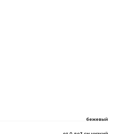
бежевый
от 0 до3 см низкий