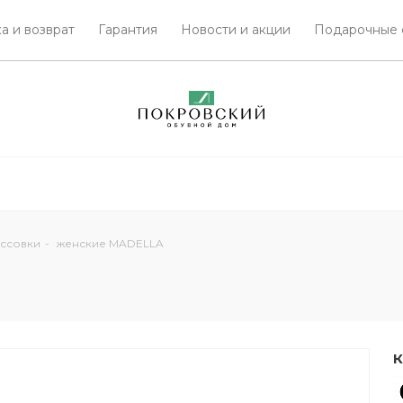
а и возврат
Гарантия
Новости и акции
Подарочные 
ссовки
-
женские MADELLA
К