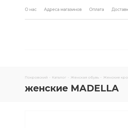
О нас
Адреса магазинов
Оплата
Доставк
Покровский
-
Каталог
-
Женская обувь
-
Женские кро
женские MADELLA