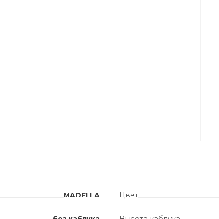
Цвет
MADELLA
Высота каблука
без каблука