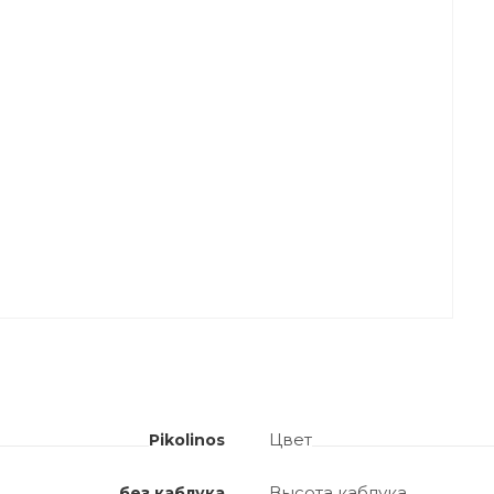
Цвет
Pikolinos
Высота каблука
без каблука