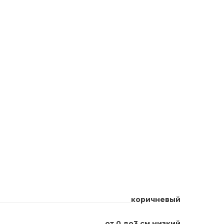
коричневый
от 0 до3 см низкий