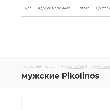
О нас
Адреса магазинов
Оплата
Доставк
Покровский
-
Каталог
-
Мужская обувь
-
Мужские к
мужские Pikolinos