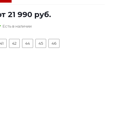
от
21 990 руб.
Есть в наличии
41
42
44
45
46