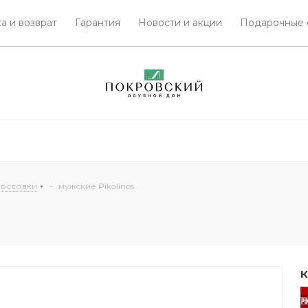
а и возврат
Гарантия
Новости и акции
Подарочные 
россовки
-
мужские Pikolinos
К