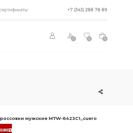
сертификаты
+7 (343) 288 78 89
0
0
0
россовки мужские M7W-6423C1_cuero