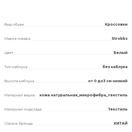
Вид обуви
Кроссовки
Марка товара
Strobbs
Цвет
Белый
Тип каблука
без каблука
Высота каблука
от 0 до3 см низкий
Материал верха
кожа натуральная_микрофибра_текстиль
Материал подклада
Текстиль
Страна бренда
КИТАЙ