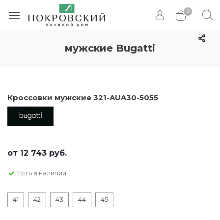
0
мужские Bugatti
Кроссовки мужские 321-AUA30-5055
от
12 743 руб.
Есть в наличии
41
42
43
44
45