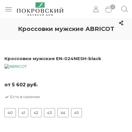
0
Кроссовки мужские ABRICOT
Кроссовки мужские EN-024NESH-black
от
5 602 руб.
Есть в наличии
40
41
42
43
44
45