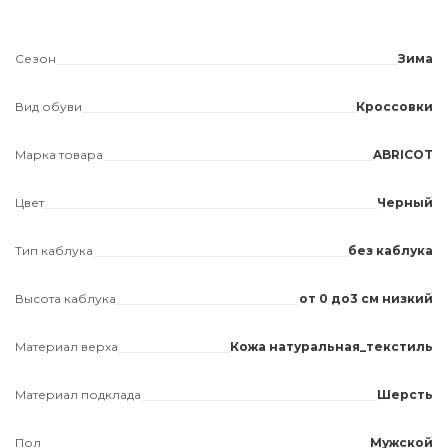
Сезон
Зима
Вид обуви
Кроссовки
Марка товара
ABRICOT
Цвет
Черный
Тип каблука
без каблука
Высота каблука
от 0 до3 см низкий
Материал верха
Кожа натуральная_текстиль
Материал подклада
Шерсть
Пол
Мужской