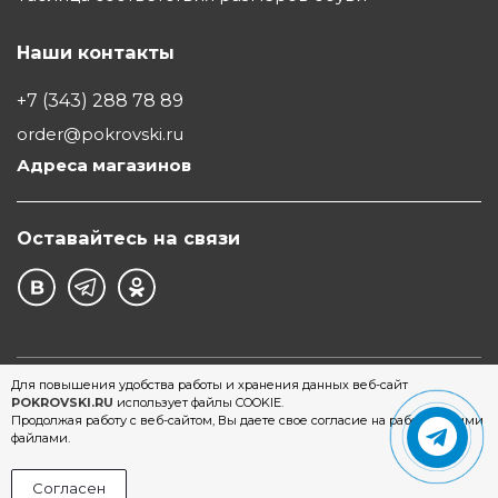
Наши контакты
+7 (343) 288 78 89
order@pokrovski.ru
Адреса магазинов
Оставайтесь на связи
©1997 - 2026 Обувной Дом "Покровский" - сеть
Для повышения удобства работы и хранения данных веб-сайт
POKROVSKI.RU
использует файлы COOKIE.
магазинов обуви в Екатеринбурге
Продолжая работу с веб-сайтом, Вы даете свое согласие на работу с этими
файлами.
Согласен