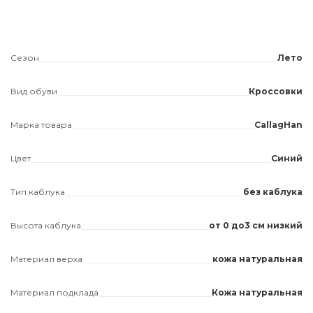
Сезон
Лето
Вид обуви
Кроссовки
Марка товара
CallagHan
Цвет
Синий
Тип каблука
без каблука
Высота каблука
от 0 до3 см низкий
Материал верха
кожа натуральная
Материал подклада
Кожа натуральная