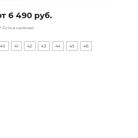
от
6 490 руб.
Есть в наличии
40
41
42
43
44
45
46