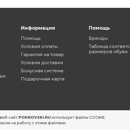
Информация
Помощь
Помощь
Бренды
Условия оплаты
Таблица соответ
размеров обуви
Гарантия на товар
Условия доставки
Бонусная система
ных
Подарочная карта
 веб-сайт
POKROVSKI.RU
использует файлы COOKIE.
еть магазинов обуви в Екатеринбурге
асие на работу с этими файлами.