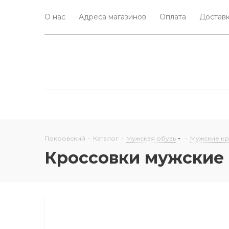
О нас
Адреса магазинов
Оплата
Доставк
Покровский
-
Каталог
-
Мужская обувь
-
Мужские к
Кроссовки мужские 