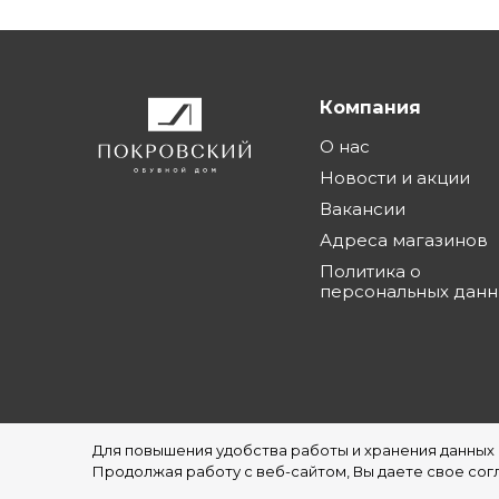
Компания
О нас
Новости и акции
Вакансии
Адреса магазинов
Политика о
персональных дан
Для повышения удобства работы и хранения данных
©1997 - 2026 Обувной Дом "Покровский" - с
Продолжая работу с веб-сайтом, Вы даете свое согл