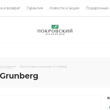
а и возврат
Гарантия
Новости и акции
Подарочные 
россовки
-
Кроссовки мужские Grunberg
Grunberg
К