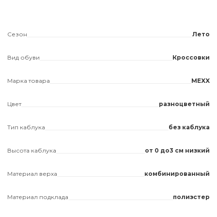
Сезон
Лето
Вид обуви
Кроссовки
Марка товара
MEXX
Цвет
разноцветный
Тип каблука
без каблука
Высота каблука
от 0 до3 см низкий
Материал верха
комбинированный
Материал подклада
полиэстер