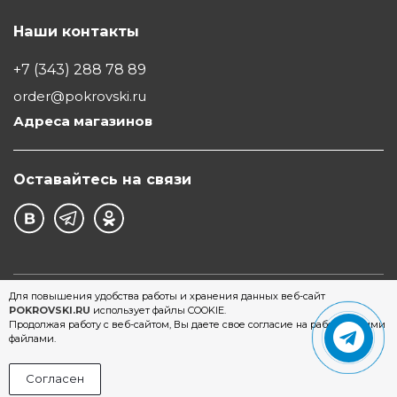
Наши контакты
+7 (343) 288 78 89
order@pokrovski.ru
Адреса магазинов
Оставайтесь на связи
©1997 - 2026 Обувной Дом "Покровский" - сеть
Для повышения удобства работы и хранения данных веб-сайт
POKROVSKI.RU
использует файлы COOKIE.
магазинов обуви в Екатеринбурге
Продолжая работу с веб-сайтом, Вы даете свое согласие на работу с этими
файлами.
Согласен