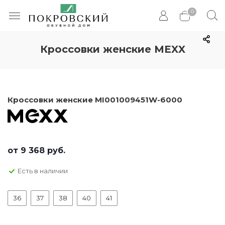
0
Кроссовки женские MEXX
Кроссовки женские MI001009451W-6000
от
9 368 руб.
Есть в наличии
36
37
38
40
41