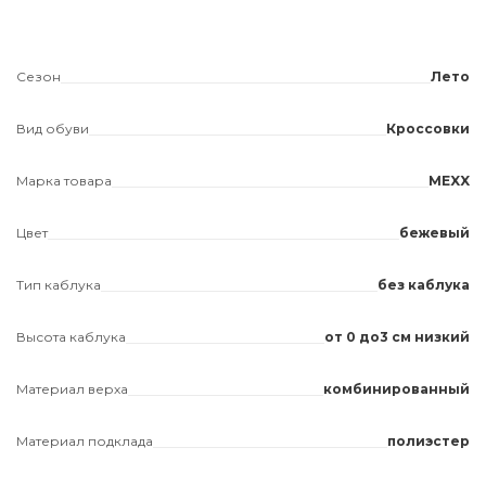
Сезон
Лето
Вид обуви
Кроссовки
Марка товара
MEXX
Цвет
бежевый
Тип каблука
без каблука
Высота каблука
от 0 до3 см низкий
Материал верха
комбинированный
Материал подклада
полиэстер