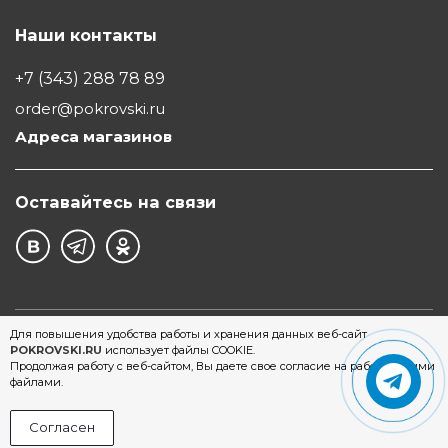
Наши контакты
+7 (343) 288 78 89
order@pokrovski.ru
Адреса магазинов
Оставайтесь на связи
©1997 - 2026 Обувной Дом "Покровский" - сеть
Для повышения удобства работы и хранения данных веб-сайт
POKROVSKI.RU
использует файлы COOKIE.
магазинов обуви в Екатеринбурге
Продолжая работу с веб-сайтом, Вы даете свое согласие на работу с этими
файлами.
Согласен