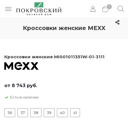
0
Кроссовки женские MEXX
Кроссовки женские MI001011351W-01-3111
от
8 743 руб.
Есть в наличии
36
37
38
39
40
41