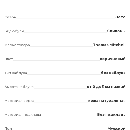
Сезон
Лето
Вид обуви
Слипоны
Марка товара
Thomas Mitchell
Цвет
коричневый
Тип каблука
без каблука
Высота каблука
от 0 до3 см низкий
Материал верха
кожа натуральная
Материал подклада
Без подклада
Пол
Мужской