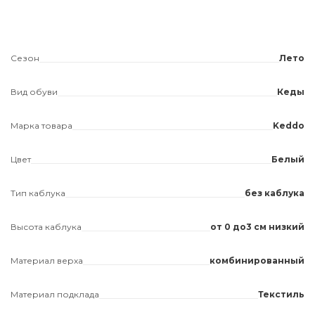
Сезон
Лето
Вид обуви
Кеды
Марка товара
Keddo
Цвет
Белый
Тип каблука
без каблука
Высота каблука
от 0 до3 см низкий
Материал верха
комбинированный
Материал подклада
Текстиль