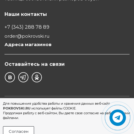
Наши контакты
+7 (343) 288 78 89
order@pokrovski.ru
Адреса магазинов
Оставайтесь на связи
©1997 - 2026 Обувной Дом "Покровский" - сеть
Для повышения удобства работы и хранения данных веб-сайт
POKROVSKI.RU
использует файлы COOKIE.
магазинов обуви в Екатеринбурге
Продолжая работу с веб-сайтом, Вы даете свое согласие на работу с этими
файлами.
Согласен