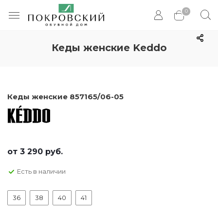
0
Кеды женские Keddo
Кеды женские 857165/06-05
от
3 290 руб.
Есть в наличии
36
38
40
41