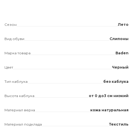
Сезон
Лето
Вид обуви
Слипоны
Марка товара
Baden
Цвет
Черный
Тип каблука
без каблука
Высота каблука
от 0 до3 см низкий
Материал верха
кожа натуральная
Материал подклада
Текстиль