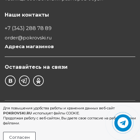
Наши контакты
+7 (343) 288 78 89
order@pokrovski.ru
Адреса магазинов
Оставайтесь на связи
©1997 - 2026 Обувной Дом "Покровский" - сеть
Для повышения удобства работы и хранения данных веб-сайт
POKROVSKI.RU
использует файлы COOKIE.
магазинов обуви в Екатеринбурге
Продолжая работу с веб-сайтом, Вы даете свое согласие на работу с этими
файлами.
Согласен