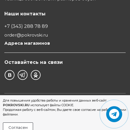
Наши контакты
+7 (343) 288 78 89
order@pokrovski.ru
Адреса магазинов
Оставайтесь на связи
©1997 - 2026 Обувной Дом "Покровский" - сеть
Для повышения удобства работы и хранения данных веб-сайт
POKROVSKI.RU
использует файлы COOKIE.
магазинов обуви в Екатеринбурге
Продолжая работу с веб-сайтом, Вы даете свое согласие на работу с этими
файлами.
Согласен