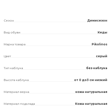
Сезон
Демисезон
Вид обуви
Кеды
Марка товара
Pikolinos
Цвет
серый
Тип каблука
без каблука
Высота каблука
от 0 до3 см низкий
Материал верха
кожа натуральная
Материал подклада
Кожа натуральная