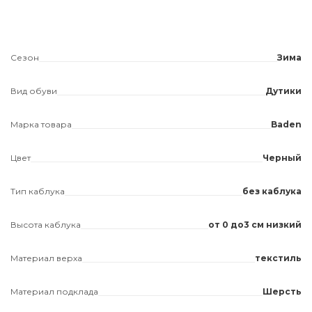
Сезон
Зима
Вид обуви
Дутики
Марка товара
Baden
Цвет
Черный
Тип каблука
без каблука
Высота каблука
от 0 до3 см низкий
Материал верха
текстиль
Материал подклада
Шерсть