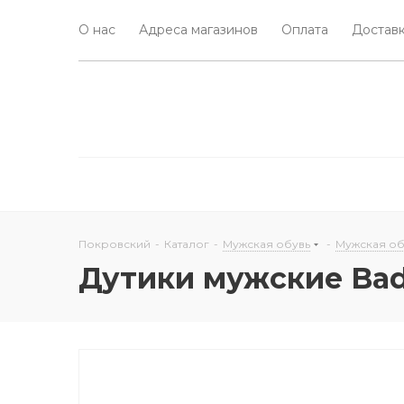
О нас
Адреса магазинов
Оплата
Доставк
Покровский
-
Каталог
-
Мужская обувь
-
Мужская об
Дутики мужские Ba