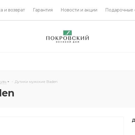
а и возврат
Гарантия
Новости и акции
Подарочные 
увь
-
Дутики мужские Baden
den
Д