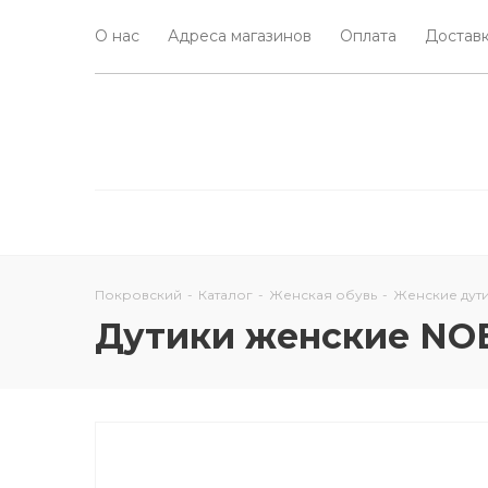
О нас
Адреса магазинов
Оплата
Доставк
Покровский
-
Каталог
-
Женская обувь
-
Женские дут
Дутики женские N