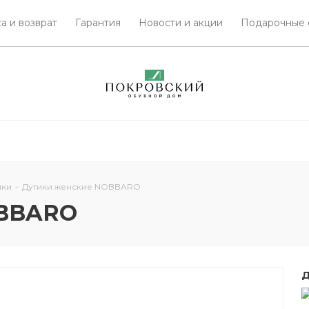
а и возврат
Гарантия
Новости и акции
Подарочные 
ики
-
Дутики женские NOBBARO
OBBARO
Д