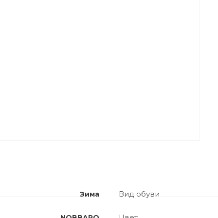
Вид обуви
Зима
Цвет
NOBBARO