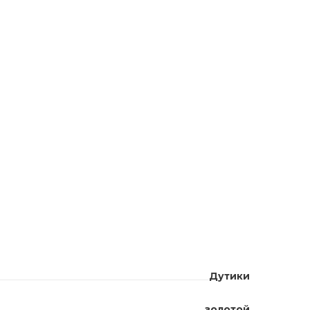
Дутики
золотой