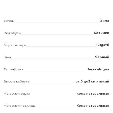
Сезон
Зима
Вид обуви
Ботинки
Марка товара
Bugatti
Цвет
Черный
Тип каблука
без каблука
Высота каблука
от 0 до3 см низкий
Материал верха
кожа натуральная
Материал подклада
Кожа натуральная