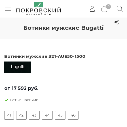
0
Ботинки мужские Bugatti
Ботинки мужские 321-AUE50-1500
от
17 592 руб.
Есть в наличии
41
42
43
44
45
46