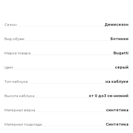
Сезон
Демисезон
Вид обуви
Ботинки
Марка товара
Bugatti
Цвет
серый
Тип каблука
на каблуке
Высота каблука
от 0 до3 см низкий
Материал верха
синтетика
Материал подклада
Синтетика