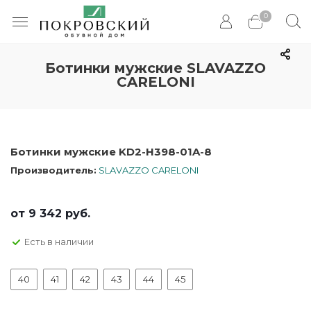
0
Ботинки мужские SLAVAZZO
CARELONI
Ботинки мужские KD2-H398-01A-8
Производитель:
SLAVAZZO CARELONI
от
9 342 руб.
Есть в наличии
40
41
42
43
44
45