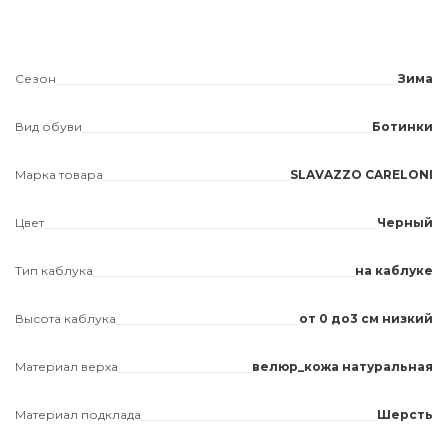
Сезон
Зима
Вид обуви
Ботинки
Марка товара
SLAVAZZO CARELONI
Цвет
Черный
Тип каблука
на каблуке
Высота каблука
от 0 до3 см низкий
Материал верха
велюр_кожа натуральная
Материал подклада
Шерсть