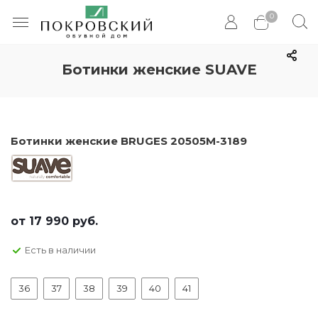
0
Ботинки женские SUAVE
Ботинки женские BRUGES 20505M-3189
от
17 990 руб.
Есть в наличии
36
37
38
39
40
41