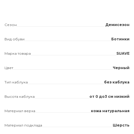
Сезон
Демисезон
Вид обуви
Ботинки
Марка товара
SUAVE
Цвет
Черный
Тип каблука
без каблука
Высота каблука
от 0 до3 см низкий
Материал верха
кожа натуральная
Материал подклада
Шерсть