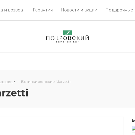
а и возврат
Гарантия
Новости и акции
Подарочные 
отинки
-
Ботинки женские Marzetti
zetti
Б