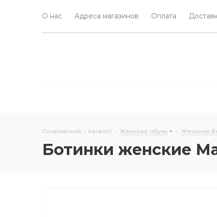
О нас
Адреса магазинов
Оплата
Доставк
Покровский
-
Каталог
-
Женская обувь
-
Женские б
Ботинки женские Mar