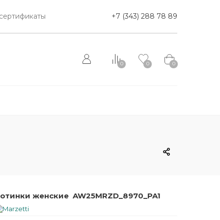
сертификаты
+7 (343) 288 78 89
0
0
0
отинки женские AW25MRZD_8970_PA1