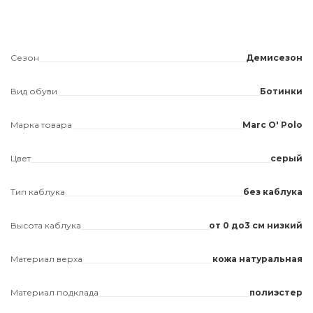
Сезон
Демисезон
Вид обуви
Ботинки
Марка товара
Marc O' Polo
Цвет
серый
Тип каблука
без каблука
Высота каблука
от 0 до3 см низкий
Материал верха
кожа натуральная
Материал подклада
полиэстер