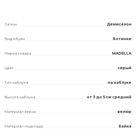
Сезон
Демисезон
Вид обуви
Ботинки
Марка товара
MADELLA
Цвет
серый
Тип каблука
на каблуке
Высота каблука
от 3 до 5 см средний
Материал верха
велюр
Материал подклада
Байка