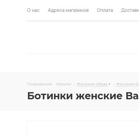
О нас
Адреса магазинов
Оплата
Доставк
Покровский
-
Каталог
-
Женская обувь
-
Женские б
Ботинки женские B