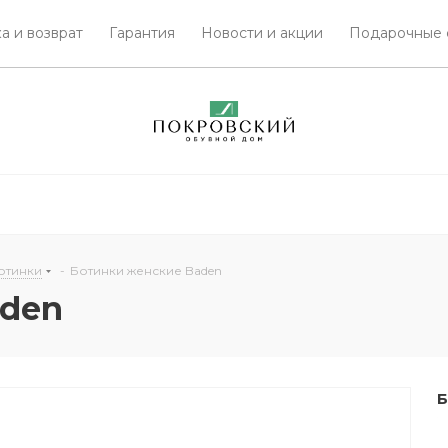
а и возврат
Гарантия
Новости и акции
Подарочные 
отинки
-
Ботинки женские Baden
aden
Б