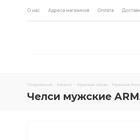
О нас
Адреса магазинов
Оплата
Доставк
Покровский
-
Каталог
-
Мужская обувь
-
Мужские бот
Челси мужские ARM