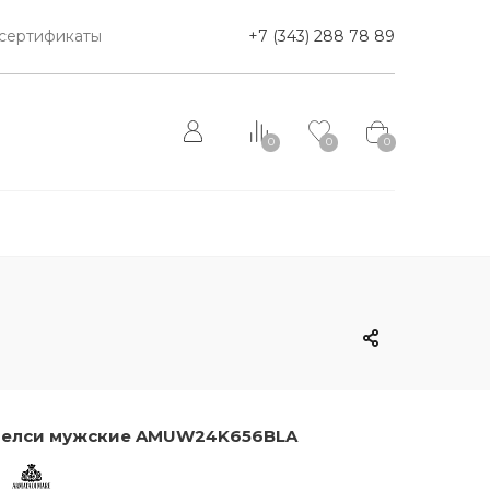
сертификаты
+7 (343) 288 78 89
0
0
0
елси мужские AMUW24K656BLA