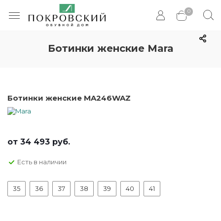
0
Ботинки женские Mara
Ботинки женские MA246WAZ
от
34 493 руб.
Есть в наличии
35
36
37
38
39
40
41