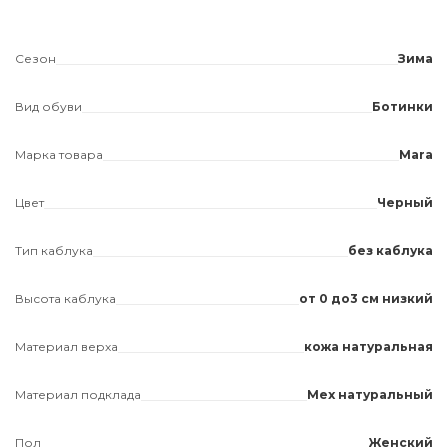
Сезон
Зима
Вид обуви
Ботинки
Марка товара
Mara
Цвет
Черный
Тип каблука
без каблука
Высота каблука
от 0 до3 см низкий
Материал верха
кожа натуральная
Материал подклада
Мех натуральный
Пол
Женский