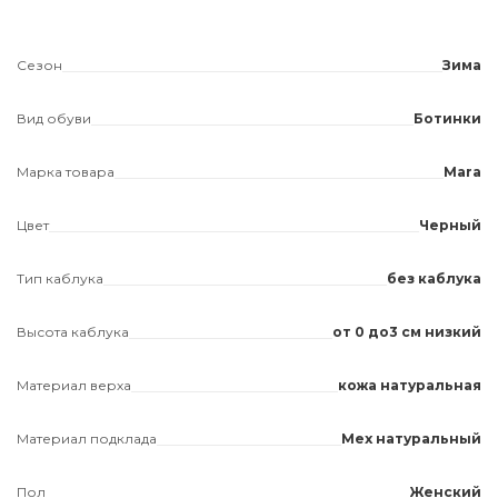
Сезон
Зима
Вид обуви
Ботинки
Марка товара
Mara
Цвет
Черный
Тип каблука
без каблука
Высота каблука
от 0 до3 см низкий
Материал верха
кожа натуральная
Материал подклада
Мех натуральный
Пол
Женский