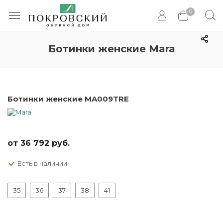
0
Ботинки женские Mara
Ботинки женские MA009TRE
от
36 792 руб.
Есть в наличии
35
36
37
38
41