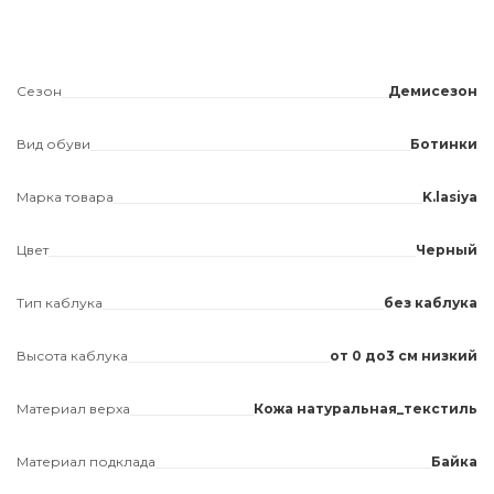
Сезон
Демисезон
Вид обуви
Ботинки
Марка товара
K.lasiya
Цвет
Черный
Тип каблука
без каблука
Высота каблука
от 0 до3 см низкий
Материал верха
Кожа натуральная_текстиль
Материал подклада
Байка