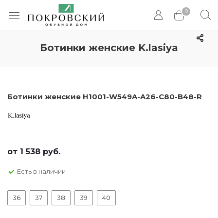
0
Ботинки женские K.lasiya
Ботинки женские H1001-W549A-A26-C80-B48-R
от
1 538 руб.
Есть в наличии
36
37
38
39
40