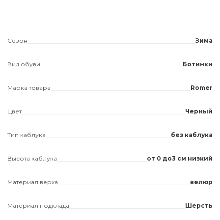
Сезон
Зима
Вид обуви
Ботинки
Марка товара
Romer
Цвет
Черный
Тип каблука
без каблука
Высота каблука
от 0 до3 см низкий
Материал верха
велюр
Материал подклада
Шерсть