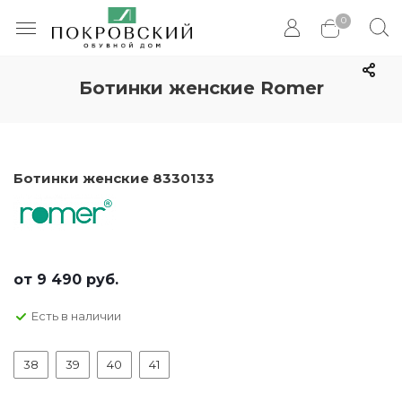
0
Ботинки женские Romer
Ботинки женские 8330133
от
9 490 руб.
Есть в наличии
38
39
40
41