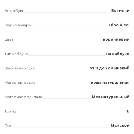
Вид обуви
Ботинки
Марка товара
Dino Ricci
Цвет
коричневый
Тип каблука
на каблуке
Высота каблука
от 0 до3 см низкий
Материал верха
кожа натуральная
Материал подклада
Мех натуральный
Тренд
Б
Пол
Мужской