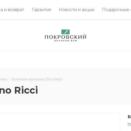
а и возврат
Гарантия
Новости и акции
Подарочные 
инки
-
Ботинки мужские Dino Ricci
o Ricci
Б
П