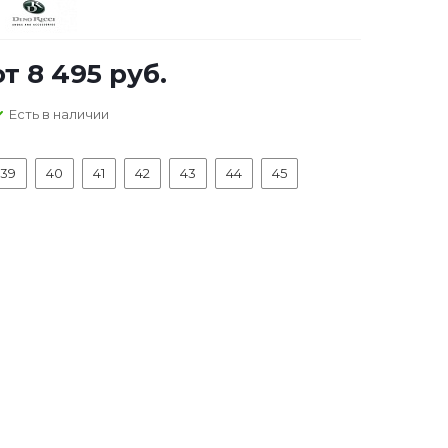
от
8 495 руб.
Есть в наличии
39
40
41
42
43
44
45