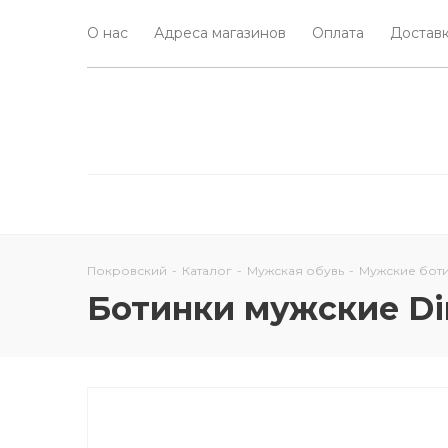
О нас
Адреса магазинов
Оплата
Доставк
Покровский
-
Каталог
-
Мужская обувь
-
Мужские бот
Ботинки мужские Din