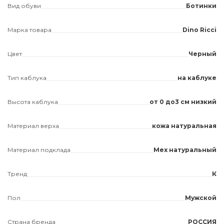
Вид обуви
Ботинки
Марка товара
Dino Ricci
Цвет
Черный
Тип каблука
на каблуке
Высота каблука
от 0 до3 см низкий
Материал верха
кожа натуральная
Материал подклада
Мех натуральный
Тренд
К
Пол
Мужской
Страна бренда
РОССИЯ